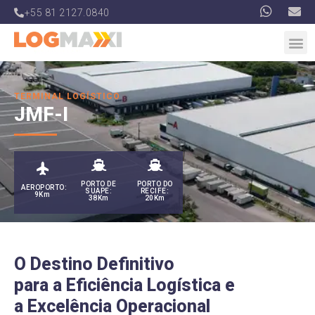
+55 81 2127.0840
TERMINAL LOGÍSTICO
JMF-I
PORTO DE
PORTO DO
AEROPORTO:
SUAPE:
RECIFE:
9Km
38Km
20Km
O Destino Definitivo
para a Eficiência Logística e
a Excelência Operacional