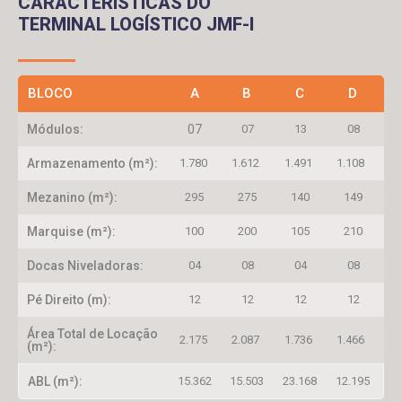
CARACTERÍSTICAS DO
TERMINAL LOGÍSTICO JMF-I
BLOCO
A
B
C
D
Módulos:
07
07
13
08
Armazenamento (m²):
1.780
1.612
1.491
1.108
Mezanino (m²):
295
275
140
149
Marquise (m²):
100
200
105
210
Docas Niveladoras:
04
08
04
08
Pé Direito (m):
12
12
12
12
Área Total de Locação
2.175
2.087
1.736
1.466
(m²):
ABL (m²):
15.362
15.503
23.168
12.195